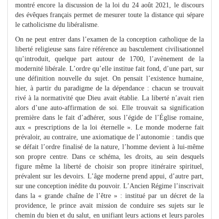
montré encore la discussion de la loi du 24 août 2021, le discours
des évêques français permet de mesurer toute la distance qui sépare
le catholicisme du libéralisme.
On ne peut entrer dans l’examen de la conception catholique de la
liberté religieuse sans faire référence au basculement civilisationnel
qu’introduit, quelque part autour de 1700, l’avènement de la
modernité libérale. L’ordre qu’elle institue fait fond, d’une part, sur
une définition nouvelle du sujet. On pensait l’existence humaine,
hier, à partir du paradigme de la dépendance : chacun se trouvait
rivé à la normativité que Dieu avait établie. La liberté n’avait rien
alors d’une auto-affirmation de soi. Elle trouvait sa signification
première dans le fait d’adhérer, sous l’égide de l’Église romaine,
aux « prescriptions de la loi éternelle ». Le monde moderne fait
prévaloir, au contraire, une axiomatique de l’autonomie : tandis que
se défait l’ordre finalisé de la nature, l’homme devient à lui-même
son propre centre. Dans ce schéma, les droits, au sein desquels
figure même la liberté de choisir son propre itinéraire spirituel,
prévalent sur les devoirs. L’âge moderne prend appui, d’autre part,
sur une conception inédite du pouvoir. L’Ancien Régime l’inscrivait
dans la « grande chaîne de l’être » : institué par un décret de la
providence, le prince avait mission de conduire ses sujets sur le
chemin du bien et du salut, en unifiant leurs actions et leurs paroles