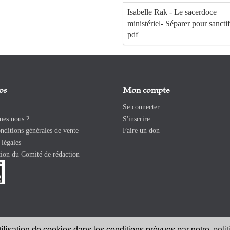
Isabelle Rak - Le sacerdoce
ministériel- Séparer pour sanctif
pdf
os
Mon compte
Se connecter
es nous ?
S'inscrire
ditions générales de vente
Faire un don
légales
ion du Comité de rédaction
utilisation de cookies dans les conditions prévues par notre
poli