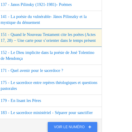
137 - Janos Pilinsky (1921-1981)- Poèmes
141 - La poésie du vulnérable- János Pilinszky et la
mystique du dénuement
151 - Quand le Nouveau Testament cite les poètes (Actes
17, 28) − Une carte pour s’orienter dans le temps présent
152 - Le Dieu implicite dans la poésie de José Tolentino
de Mendonça
171 - Quel avenir pour le sacerdoce ?
175 - Le sacerdoce entre repères théologiques et questions
pastorales
179 - En lisant les Pères
183 - Le sacerdoce ministériel - Séparer pour sanctifier
VOIR LE NUMÉRO