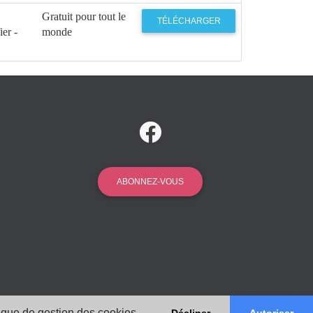
Gratuit pour tout le
TÉLÉCHARGER
ier -
monde
ABONNEZ-VOUS
tique de gestion des cookies