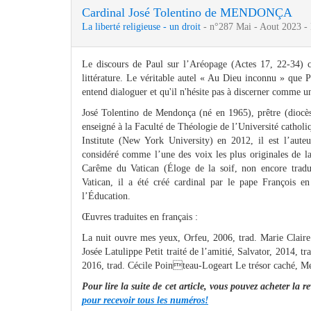
Cardinal José Tolentino de MENDONÇA
La liberté religieuse - un droit
- n°287 Mai - Aout 2023 -
Le discours de Paul sur l’Aréopage (Actes 17, 22-34) co
littérature. Le véritable autel « Au Dieu inconnu » que Pa
entend dialoguer et qu'il n'hésite pas à discerner comme un
José Tolentino de Mendonça (né en 1965), prêtre (dioc
enseigné à la Faculté de Théologie de l’Université catholiq
Institute (New York University) en 2012, il est l’aute
considéré comme l’une des voix les plus originales de la
Carême du Vatican (Éloge de la soif, non encore traduit
Vatican, il a été créé cardinal par le pape François e
l’Éducation.
Œuvres traduites en français :
La nuit ouvre mes yeux, Orfeu, 2006, trad. Marie Claire 
Josée Latulippe Petit traité de l’amitié, Salvator, 2014, 
2016, trad. Cécile Pointeau-Logeart Le trésor caché, Me
Pour lire la suite de cet article, vous pouvez acheter la
pour recevoir tous les numéros!