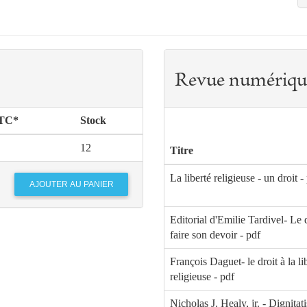
Revue numériqu
TTC*
Stock
12
Titre
La liberté religieuse - un droit -
Editorial d'Emilie Tardivel- Le d
faire son devoir - pdf
François Daguet- le droit à la li
religieuse - pdf
Nicholas J. Healy, jr. - Dignitati