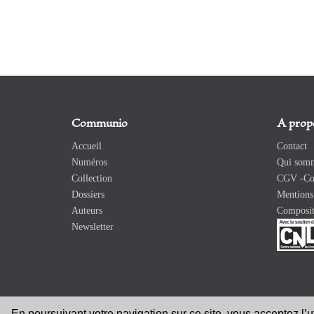
Communio
A prop
Accueil
Contact
Numéros
Qui somm
Collection
CGV -Con
Dossiers
Mentions 
Auteurs
Composit
Newsletter
En poursuivant votre navigation sur ce site, vous acceptez l’