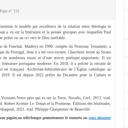
 Page n° 151
nstitue le modèle par excellence de la relation entre théologie et
ul a vu est la littérature et la pensée grecques avec lesquelles Paul
e prière ou un cri vers le Dieu ineffable.
èse de Funchal, Madère) en 1990, exégète du Nouveau Testament, a
ue du Portugal, dont il a été vice-recteur. Chercheur invité au Straus
ur de nombreux essais et d’une œuvre poétique importante. Il est
 littérature portugaise moderne. En 2018, il a prêché la retraite de
 en français). Archiviste-bibliothécaire de l’Église catholique au
n 2019. Il est depuis 2022 préfet du Dicastère pour la Culture et
Vromans Notre père qui es sur la Terre, Novalis, Cerf, 2013, trad.
trad. Robert Kremer Le Temps et la Promesse, Éditions des béatitudes,
diaspaul, 2021, trad. Philippe Charpentier de Beauvillé
 revue papier,ou télécharger gratuitement le numéro ou
vous abonner