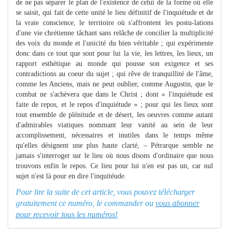
de ne pas séparer le plan de l'existence de celui de la forme où elle
se saisit, qui fait de cette unité le lieu définitif de l'inquiétude et de
la vraie conscience, le territoire où s'affrontent les postu-lations
d'une vie chrétienne tâchant sans relâche de concilier la multiplicité
des voix du monde et l'unicité du bien véritable ; qui expérimente
donc dans ce tout que sont pour lui la vie, les lettres, les lieux, un
rapport esthétique au monde qui pousse son exigence et ses
contradictions au coeur du sujet ; qui rêve de tranquillité de l'âme,
comme les Anciens, mais ne peut oublier, comme Augustin, que le
combat ne s'achèvera que dans le Christ ; dont « l'inquiétude est
faite de repos, et le repos d'inquiétude » ; pour qui les lieux sont
tout ensemble de plénitude et de désert, les oeuvres comme autant
d'admirables viatiques nommant leur vanité au sein de leur
accomplissement, nécessaires et inutiles dans le temps même
qu'elles désignent une plus haute clarté, – Pétrarque semble ne
jamais s'interroger sur le lieu où nous disons d'ordinaire que nous
trouvons enfin le repos. Ce lieu pour lui n'en est pas un, car nul
sujet n'est là pour en dire l'inquitéude.
Pour lire la suite de cet article, vous pouvez télécharger
gratuitement ce numéro, le commander ou
vous abonner
pour recevoir tous les numéros!