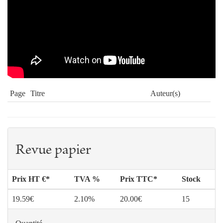
Page
Titre
Auteur(s)
8
Avant-Propos du Pape François
Pape François
10
Editorial
Jean-Robert
ARMOGATHE et
Revue papier
Florent URFELS
17
De la collégialité à la synodalité
Florent URFELS
Prix HT €*
TVA %
Prix TTC*
Stock
29
« Tous, quelques-uns, un ». Sensus
Hyacinthe
fidei et dynamique synodale
DESTIVELLE,
19.59€
2.10%
20.00€
15
O.P
45
Quelques précédents disciplinaires
Peter ERDÖ