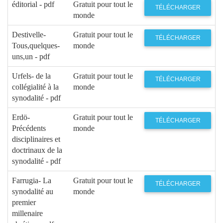
recueillis par Tibor Görföl
éditorial - pdf
Gratuit pour tout le
TÉLÉCHARGER
monde
145
Dieu et la poésie
Michael
EDWARDS
Destivelle-
Gratuit pour tout le
TÉLÉCHARGER
Tous,quelques-
monde
154
Dante- Architecte de l'éternel
Carlo OSSOLA
uns,un - pdf
165
Elizabeth Jennings - Expériences
Jean
mystiques et écriture poétique
DUCHESNE
Urfels- de la
Gratuit pour tout le
TÉLÉCHARGER
collégialité à la
monde
176
Newman poète-théologien-
Frédéric SLABY
synodalité - pdf
Redessiner l'au-delà chrétien dans
l'imaginaire poétique anglais
Erdö-
Gratuit pour tout le
TÉLÉCHARGER
Précédents
monde
disciplinaires et
doctrinaux de la
synodalité - pdf
Farrugia- La
Gratuit pour tout le
TÉLÉCHARGER
synodalité au
monde
premier
millenaire