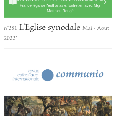
France légalise l'euthanasie. Entretien avec Mgr
Matthieu Rougé
L'Eglise synodale
n°281
Mai - Aout
2022*